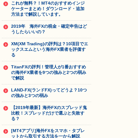
これが無料？！MT4のおすすめインジ
ケーターまとめ！ダウンロード・追加
方法まで解説しています。
2019年 海外FXの税金・確定申告はど
うしたらいいの？
XM(XM Trading)の評判は？10項目でエ
ックスエムという海外FX業者を評価す
る
TitanFXの評判！管理人が1番おすすめ
の海外FX業者を9つの強みと2つの弱み
で解説
LAND-FX(ランドFX)ってどうよ？10つ
の強みと3つの弱み
【2019年最新】海外FXのスプレッド鬼
比較！スプレッドだけで選ぶと失敗す
る？
[MT4アプリ]海外FXをスマホ・タブレ
ットから取引する方法を一から解説