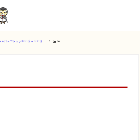
イレバレッジ400倍～888倍
/
le