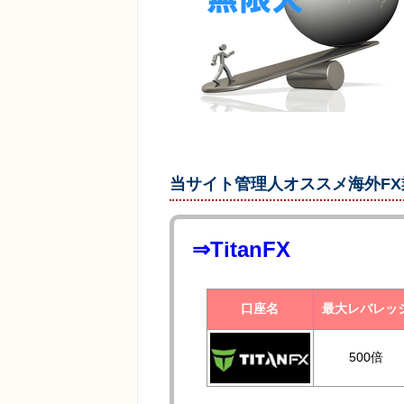
当サイト管理人オススメ海外F
⇒TitanFX
口座名
最大レバレッ
500倍