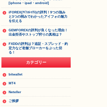
[iphone・ipad・android]
iFOREX(ｱｲﾌｫﾚｯｸｽ)の評判！9つの強み
と3つの弱みでわかったアイフォの魅力
を伝える
GEMFOREXの評判が良くなった理由！
出金拒否やストップ狩りの真相は？
FXDDの評判は？追証・スプレッド・約
定力など老舗ブローカーをぶった切
る！
カテゴリー
bitwallet
MT4
Neteller
ご挨拶