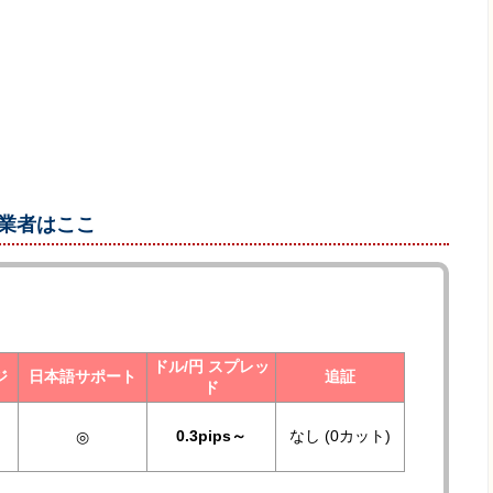
X業者はここ
ドル/円 スプレッ
ジ
日本語サポート
追証
ド
0.3pips～
なし (0カット)
◎