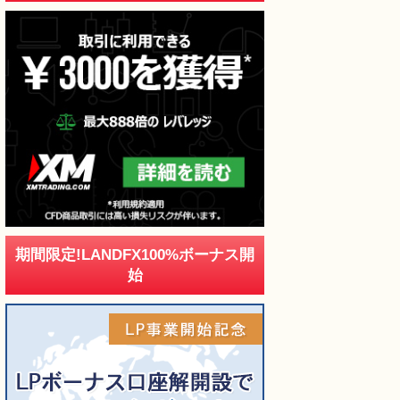
期間限定!LANDFX100%ボーナス開
始