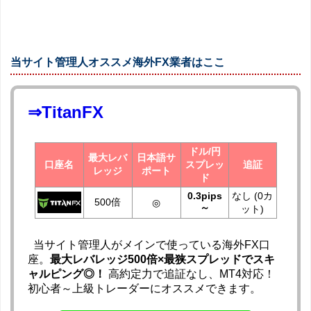
当サイト管理人オススメ海外FX業者はここ
⇒TitanFX
ドル/円
最大レバ
日本語サ
口座名
スプレッ
追証
レッジ
ポート
ド
0.3pips
なし (0カ
500倍
◎
～
ット)
当サイト管理人がメインで使っている海外FX口
座。
最大レバレッジ500倍×最狭スプレッドでスキ
ャルピング◎！
高約定力で追証なし、MT4対応！
初心者～上級トレーダーにオススメできます。