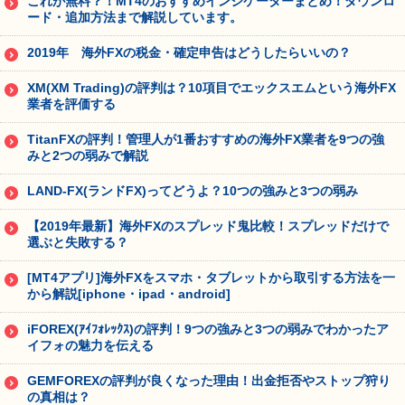
これが無料？！MT4のおすすめインジケーターまとめ！ダウンロ
ード・追加方法まで解説しています。
2019年 海外FXの税金・確定申告はどうしたらいいの？
XM(XM Trading)の評判は？10項目でエックスエムという海外FX
業者を評価する
TitanFXの評判！管理人が1番おすすめの海外FX業者を9つの強
みと2つの弱みで解説
LAND-FX(ランドFX)ってどうよ？10つの強みと3つの弱み
【2019年最新】海外FXのスプレッド鬼比較！スプレッドだけで
選ぶと失敗する？
[MT4アプリ]海外FXをスマホ・タブレットから取引する方法を一
から解説[iphone・ipad・android]
iFOREX(ｱｲﾌｫﾚｯｸｽ)の評判！9つの強みと3つの弱みでわかったア
イフォの魅力を伝える
GEMFOREXの評判が良くなった理由！出金拒否やストップ狩り
の真相は？