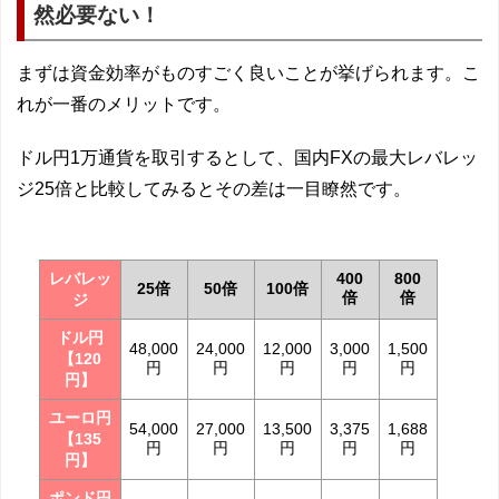
然必要ない！
まずは資金効率がものすごく良いことが挙げられます。こ
れが一番のメリットです。
ドル円1万通貨を取引するとして、国内FXの最大レバレッ
ジ25倍と比較してみるとその差は一目瞭然です。
レバレッ
400
800
25倍
50倍
100倍
倍
倍
ジ
ドル円
48,000
24,000
12,000
3,000
1,500
【120
円
円
円
円
円
円】
ユーロ円
54,000
27,000
13,500
3,375
1,688
【135
円
円
円
円
円
円】
ポンド円