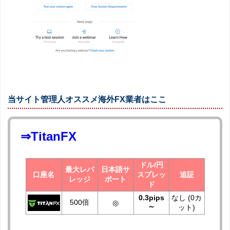
当サイト管理人オススメ海外FX業者はここ
⇒TitanFX
ドル/円
最大レバ
日本語サ
口座名
スプレッ
追証
レッジ
ポート
ド
0.3pips
なし (0カ
500倍
◎
～
ット)