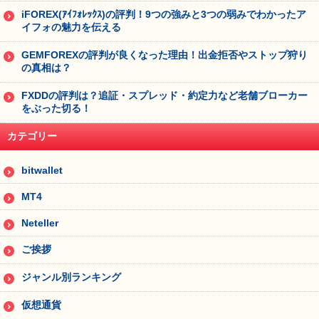
iFOREX(ｱｲﾌｫﾚｯｸｽ)の評判！9つの強みと3つの弱みでわかったア
イフォの魅力を伝える
GEMFOREXの評判が良くなった理由！出金拒否やストップ狩り
の真相は？
FXDDの評判は？追証・スプレッド・約定力など老舗ブローカー
をぶった切る！
カテゴリー
bitwallet
MT4
Neteller
ご挨拶
ジャンル別ランキング
仮想通貨