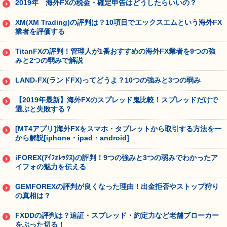
2019年 海外FXの税金・確定申告はどうしたらいいの？
XM(XM Trading)の評判は？10項目でエックスエムという海外FX
業者を評価する
TitanFXの評判！管理人が1番おすすめの海外FX業者を9つの強
みと2つの弱みで解説
LAND-FX(ランドFX)ってどうよ？10つの強みと3つの弱み
【2019年最新】海外FXのスプレッド鬼比較！スプレッドだけで
選ぶと失敗する？
[MT4アプリ]海外FXをスマホ・タブレットから取引する方法を一
から解説[iphone・ipad・android]
iFOREX(ｱｲﾌｫﾚｯｸｽ)の評判！9つの強みと3つの弱みでわかったア
イフォの魅力を伝える
GEMFOREXの評判が良くなった理由！出金拒否やストップ狩り
の真相は？
FXDDの評判は？追証・スプレッド・約定力など老舗ブローカー
をぶった切る！