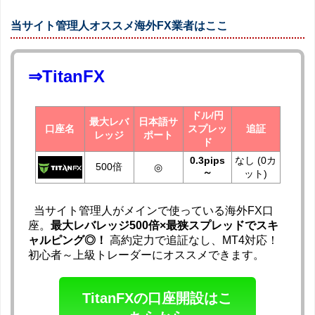
当サイト管理人オススメ海外FX業者はここ
⇒TitanFX
ドル/円
最大レバ
日本語サ
口座名
スプレッ
追証
レッジ
ポート
ド
0.3pips
なし (0カ
500倍
◎
～
ット)
当サイト管理人がメインで使っている海外FX口
座。
最大レバレッジ500倍×最狭スプレッドでスキ
ャルピング◎！
高約定力で追証なし、MT4対応！
初心者～上級トレーダーにオススメできます。
TitanFXの口座開設はこ