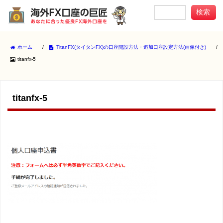
ホーム
/
TitanFX(タイタンFX)の口座開設方法・追加口座設定方法(画像付き)
/
titanfx-5
titanfx-5