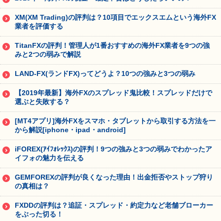
XM(XM Trading)の評判は？10項目でエックスエムという海外FX
業者を評価する
TitanFXの評判！管理人が1番おすすめの海外FX業者を9つの強
みと2つの弱みで解説
LAND-FX(ランドFX)ってどうよ？10つの強みと3つの弱み
【2019年最新】海外FXのスプレッド鬼比較！スプレッドだけで
選ぶと失敗する？
[MT4アプリ]海外FXをスマホ・タブレットから取引する方法を一
から解説[iphone・ipad・android]
iFOREX(ｱｲﾌｫﾚｯｸｽ)の評判！9つの強みと3つの弱みでわかったア
イフォの魅力を伝える
GEMFOREXの評判が良くなった理由！出金拒否やストップ狩り
の真相は？
FXDDの評判は？追証・スプレッド・約定力など老舗ブローカー
をぶった切る！