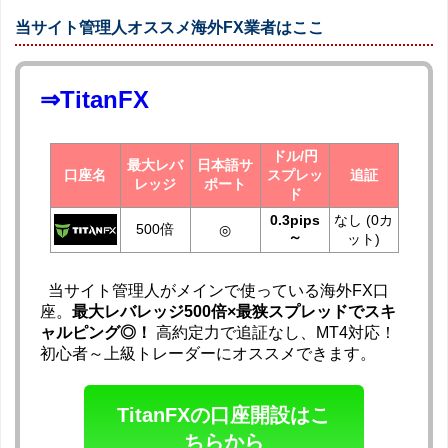
当サイト管理人オススメ海外FX業者はここ
⇒TitanFX
ドル/円
最大レバ
日本語サ
口座名
スプレッ
追証
レッジ
ポート
ド
0.3pips
なし (0カ
500倍
◎
～
ット)
当サイト管理人がメインで使っている海外FX口
座。
最大レバレッジ500倍×最狭スプレッドでスキ
ャルピング◎！
高約定力で追証なし、MT4対応！
初心者～上級トレーダーにオススメできます。
TitanFXの口座開設はこ
ちらから