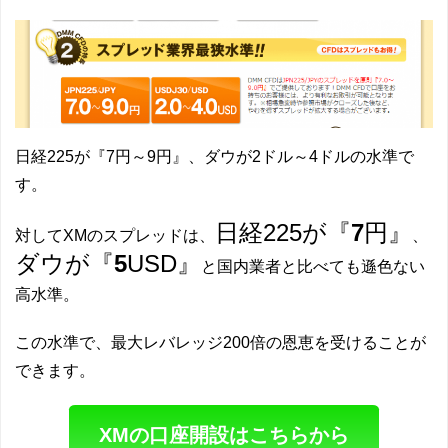
日経225が『7円～9円』、ダウが2ドル～4ドルの水準で
す。
日経225が『
7
円』
対してXMのスプレッドは、
、
ダウが『
5
USD』
と国内業者と比べても遜色ない
高水準。
この水準で、最大レバレッジ200倍の恩恵を受けることが
できます。
XMの口座開設はこちらから