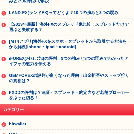
みと2つの弱みで解説
LAND-FX(ランドFX)ってどうよ？10つの強みと3つの弱み
【2019年最新】海外FXのスプレッド鬼比較！スプレッドだけで
選ぶと失敗する？
[MT4アプリ]海外FXをスマホ・タブレットから取引する方法を一
から解説[iphone・ipad・android]
iFOREX(ｱｲﾌｫﾚｯｸｽ)の評判！9つの強みと3つの弱みでわかったア
イフォの魅力を伝える
GEMFOREXの評判が良くなった理由！出金拒否やストップ狩り
の真相は？
FXDDの評判は？追証・スプレッド・約定力など老舗ブローカー
をぶった切る！
カテゴリー
bitwallet