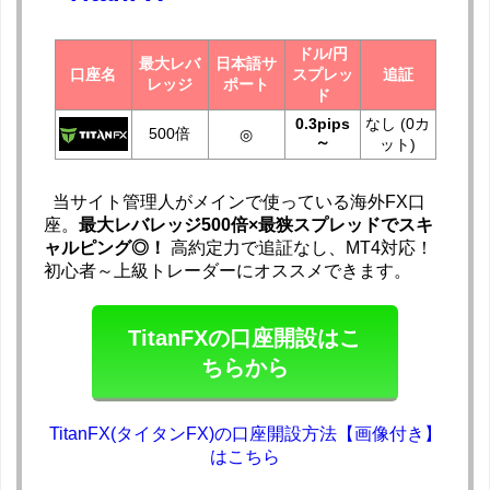
ドル/円
最大レバ
日本語サ
口座名
スプレッ
追証
レッジ
ポート
ド
0.3pips
なし (0カ
500倍
◎
～
ット)
当サイト管理人がメインで使っている海外FX口
座。
最大レバレッジ500倍×最狭スプレッドでスキ
ャルピング◎！
高約定力で追証なし、MT4対応！
初心者～上級トレーダーにオススメできます。
TitanFXの口座開設はこ
ちらから
TitanFX(タイタンFX)の口座開設方法【画像付き】
はこちら