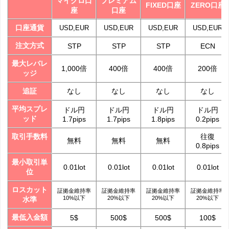
マイクロ口
プレミアム
FIXED口座
ZERO口座
座
口座
口座通貨
USD,EUR
USD,EUR
USD,EUR
USD,EUR
注文方式
STP
STP
STP
ECN
最大レバレ
1,000倍
400倍
400倍
200倍
ッジ
なし
なし
なし
なし
追証
平均スプレ
ドル円
ドル円
ドル円
ドル円
ッド
1.7pips
1.7pips
1.8pips
0.2pips
往復
取引手数料
無料
無料
無料
0.8pips
最小取引単
0.01lot
0.01lot
0.01lot
0.01lot
位
ロスカット
証拠金維持率
証拠金維持率
証拠金維持率
証拠金維持率
10%以下
20%以下
20%以下
20%以下
水準
最低入金額
5$
500$
500$
100$