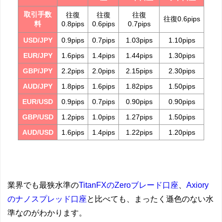
取引手数
往復
往復
往復
往復0.6pips
料
0.8pips
0.6pips
0.7pips
USD/JPY
0.9pips
0.7pips
1.03pips
1.10pips
EUR/JPY
1.6pips
1.4pips
1.44pips
1.30pips
GBP/JPY
2.2pips
2.0pips
2.15pips
2.30pips
AUD/JPY
1.8pips
1.6pips
1.82pips
1.50pips
EUR/USD
0.9pips
0.7pips
0.90pips
0.90pips
GBP/USD
1.2pips
1.0pips
1.27pips
1.50pips
AUD/USD
1.6pips
1.4pips
1.22pips
1.20pips
業界でも最狭水準の
TitanFXのZeroブレード口座
、
Axiory
のナノスプレッド口座
と比べても、まったく遜色のない水
準なのがわかります。