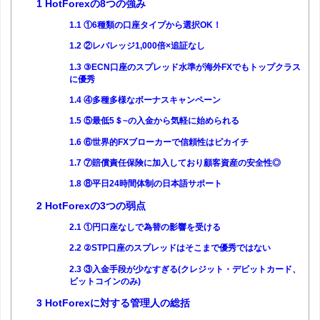
1
HotForexの8つの強み
1.1
①6種類の口座タイプから選択OK！
1.2
②レバレッジ1,000倍×追証なし
1.3
③ECN口座のスプレッド水準が海外FXでもトップクラス
に優秀
1.4
④多種多様なボーナスキャンペーン
1.5
⑤最低5＄~の入金から気軽に始められる
1.6
⑥世界的FXブローカーで信頼性はピカイチ
1.7
⑦賠償責任保険に加入しており顧客資産の安全性◎
1.8
⑧平日24時間体制の日本語サポート
2
HotForexの3つの弱点
2.1
①円口座なしで為替の影響を受ける
2.2
②STP口座のスプレッドはそこまで優秀ではない
2.3
③入金手段が少なすぎる(クレジット・デビットカード、
ビットコインのみ)
3
HotForexに対する管理人の総括