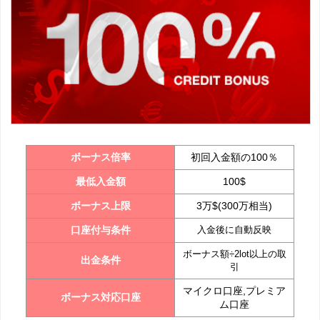
ボーナス倍率
初回入金額の100％
最低入金額
100$
ボーナス上限
3万$(300万相当)
口座付与条件
入金後に自動反映
ボーナス額÷2lot以上の取
出金条件
引
マイクロ口座,プレミア
ボーナス対応口座
ム口座