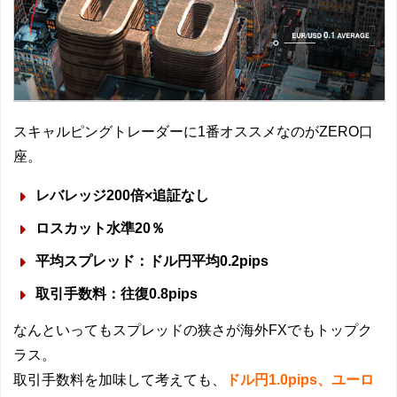
スキャルピングトレーダーに1番オススメなのがZERO口
座。
レバレッジ200倍×追証なし
ロスカット水準20％
平均スプレッド：ドル円平均0.2pips
取引手数料：往復0.8pips
なんといってもスプレッドの狭さが海外FXでもトップク
ラス。
取引手数料を加味して考えても、
ドル円1.0pips、ユーロ