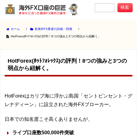
ホーム
/
各海外FX業者の詳細・特徴
/
HotForex(ﾎｯﾄﾌｫﾚｯｸｽ)の評判！8つの強みと3つの弱点から紐解く。
HotForex(ﾎｯﾄﾌｫﾚｯｸｽ)の評判！8つの強みと3つの
弱点から紐解く。
HotForexはカリブ海に浮かぶ島国「セントビンセント・グ
レナディーン」に設立された海外FXブローカー。
日本での知名度こそ高くありませんが、
ライブ口座数500,000件突破