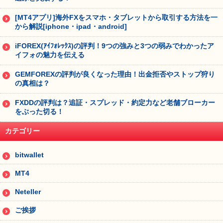
[MT4アプリ]海外FXをスマホ・タブレットから取引する方法を一
から解説[iphone・ipad・android]
iFOREX(ｱｲﾌｫﾚｯｸｽ)の評判！9つの強みと3つの弱みでわかったア
イフォの魅力を伝える
GEMFOREXの評判が良くなった理由！出金拒否やストップ狩り
の真相は？
FXDDの評判は？追証・スプレッド・約定力など老舗ブローカー
をぶった切る！
カテゴリー
bitwallet
MT4
Neteller
ご挨拶