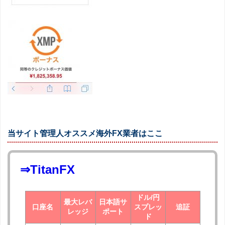
当サイト管理人オススメ海外FX業者はここ
⇒TitanFX
ドル/円
最大レバ
日本語サ
口座名
スプレッ
追証
レッジ
ポート
ド