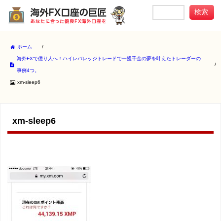
ホーム
/
海外FXで億り人へ！ハイレバレッジトレードで一攫千金の夢を叶えたトレーダーの
/
事例4つ。
xm-sleep6
xm-sleep6