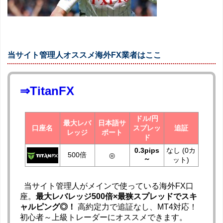
当サイト管理人オススメ海外FX業者はここ
⇒TitanFX
ドル/円
最大レバ
日本語サ
口座名
スプレッ
追証
レッジ
ポート
ド
0.3pips
なし (0カ
500倍
◎
～
ット)
当サイト管理人がメインで使っている海外FX口
座。
最大レバレッジ500倍×最狭スプレッドでスキ
ャルピング◎！
高約定力で追証なし、MT4対応！
初心者～上級トレーダーにオススメできます。