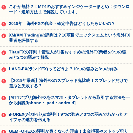
これが無料？！MT4のおすすめインジケーターまとめ！ダウンロ
ード・追加方法まで解説しています。
2019年 海外FXの税金・確定申告はどうしたらいいの？
XM(XM Trading)の評判は？10項目でエックスエムという海外FX
業者を評価する
TitanFXの評判！管理人が1番おすすめの海外FX業者を9つの強
みと2つの弱みで解説
LAND-FX(ランドFX)ってどうよ？10つの強みと3つの弱み
【2019年最新】海外FXのスプレッド鬼比較！スプレッドだけで
選ぶと失敗する？
[MT4アプリ]海外FXをスマホ・タブレットから取引する方法を一
から解説[iphone・ipad・android]
iFOREX(ｱｲﾌｫﾚｯｸｽ)の評判！9つの強みと3つの弱みでわかったア
イフォの魅力を伝える
GEMFOREXの評判が良くなった理由！出金拒否やストップ狩り