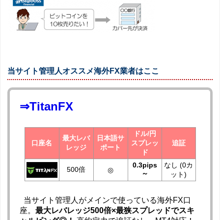
当サイト管理人オススメ海外FX業者はここ
⇒TitanFX
ドル/円
最大レバ
日本語サ
口座名
スプレッ
追証
レッジ
ポート
ド
0.3pips
なし (0カ
500倍
◎
～
ット)
当サイト管理人がメインで使っている海外FX口
座。
最大レバレッジ500倍×最狭スプレッドでスキ