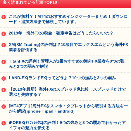
良く読まれている記事TOP10
これが無料？！MT4のおすすめインジケーターまとめ！ダウンロ
ード・追加方法まで解説しています。
2019年 海外FXの税金・確定申告はどうしたらいいの？
XM(XM Trading)の評判は？10項目でエックスエムという海外FX
業者を評価する
TitanFXの評判！管理人が1番おすすめの海外FX業者を9つの強
みと2つの弱みで解説
LAND-FX(ランドFX)ってどうよ？10つの強みと3つの弱み
【2019年最新】海外FXのスプレッド鬼比較！スプレッドだけで
選ぶと失敗する？
[MT4アプリ]海外FXをスマホ・タブレットから取引する方法を一
から解説[iphone・ipad・android]
iFOREX(ｱｲﾌｫﾚｯｸｽ)の評判！9つの強みと3つの弱みでわかったア
イフォの魅力を伝える