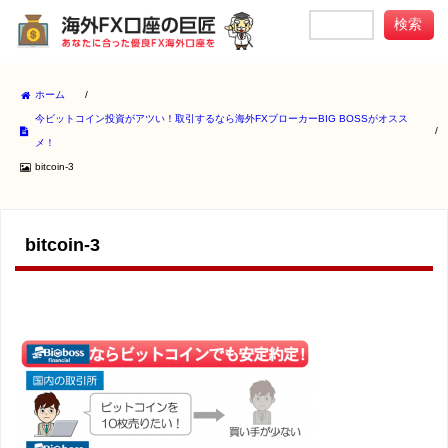
ホーム
/
今ビットコイン投資がアツい！取引するなら海外FXブローカーBIG BOSSがオスス
/
メ！
bitcoin-3
bitcoin-3